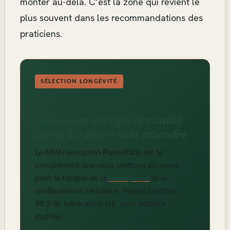
monter au-delà. C’est la zone qui revient le
plus souvent dans les recommandations des
praticiens.
SÉLECTION LONGÉVITÉ
Retrouver énergie et vitalité
après 40 ans — sans attendre
Le NMN européen
Purovitalis
est le
complément que nous mettons en avant
pour la fatigue de la
ménopause
et le
vieillissement cellulaire. Pureté certifiée
99,5 %, fabrication UE, sans additifs
inutiles.