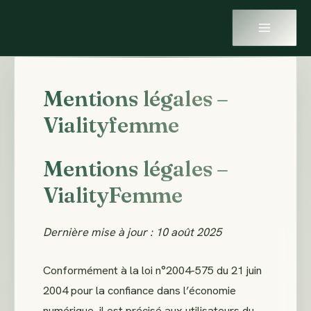
MAIN
Aller
MENU
au
contenu
Mentions légales –
Vialityfemme
Mentions légales –
VialityFemme
Dernière mise à jour : 10 août 2025
Conformément à la loi n°2004-575 du 21 juin
2004 pour la confiance dans l’économie
numérique, il est précisé aux utilisateurs du