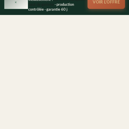
×
VOIR L'OFFRE
haut de gamme
· production
contrôlée · garantie 60 j
POUR LES PROFESSIONNELS DU SEO
Vous voulez acheter un lien éditorial
sur ce site ?
Article intégré 1500 mots · Liens dofollow · Rédaction
humaine · Pas de duplicate
Délai de publication : 7 jours après accord.
Tarif
80€ - 180€ HT
selon thématique
WhatsApp 06 77 08 12 23