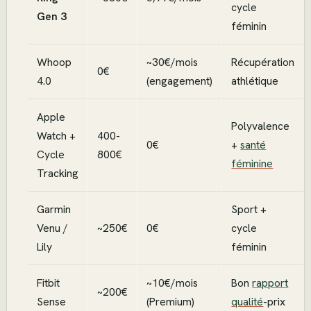
cycle
Gen 3
féminin
Whoop
~30€/mois
Récupération
0€
4.0
(engagement)
athlétique
Apple
Polyvalence
Watch +
400-
0€
+
santé
Cycle
800€
féminine
Tracking
Garmin
Sport +
Venu /
~250€
0€
cycle
Lily
féminin
Fitbit
~10€/mois
Bon
rapport
~200€
Sense
(Premium)
qualité
-prix