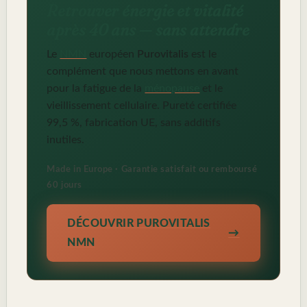
Retrouver énergie et vitalité
après 40 ans — sans attendre
Le
NMN
européen
Purovitalis
est le
complément que nous mettons en avant
pour la fatigue de la
ménopause
et le
vieillissement cellulaire. Pureté certifiée
99,5 %, fabrication UE, sans additifs
inutiles.
Made in Europe · Garantie satisfait ou remboursé
60 jours
DÉCOUVRIR PUROVITALIS
NMN